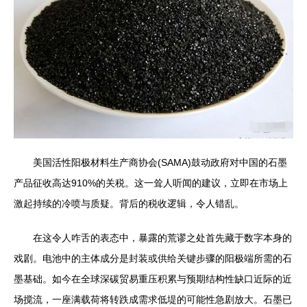
美国活性阳极材料生产商协会(SAMA)鼓动政府对中国的石墨
产品征收高达910%的关税。这一耸人听闻的建议，立即在市场上
激起持续的冷喷与质疑。背后的税收逻辑，令人错乱。
在这令人咋舌的表态中，暴露的荒谬之处首先藏于数字本身的
戏剧。电池中的主体成分是封装或供给关键步骤的阳极端所需的石
墨基础。如今在全球深碳贸易重压积累与预期结构性缺口近际的近
场搅流，一座满载荷将转跌成需求低堤的可能性急剧放大。石墨已