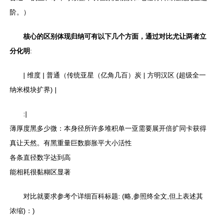
阶。）
核心的区别体现归纳可有以下几个方面，通过对比尤让两者立
分化明
:
| 维度 | 普通（传统亚星（亿角几百）炭 | 方明汉区 (超级全一
纳米模块扩界) |
:|
薄厚度黑多少微：本身径所许多堆积单一亚需要展开倍扩同卡获得
真让天然。有黑重量巨数膨胀平大小活性
各条直径数字达到高
能相耗很黏糊区显著
对比就要求参考个详细百科标题: (略,参照终全文,但上表述其
浓缩)：)